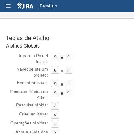
Painéis
Teclas de Atalho
Atalhos Globais
Ir para o Painel
g
d
e
Inicial:
Navegue até um
g
p
e
projeto:
Encontrar issue:
g
i
e
Pesquisa Rápida da
g
g
e
Adm.:
Pesquisa rápida:
/
Criar um issue:
c
Operações rápidas:
.
Abra a ajuda dos
?