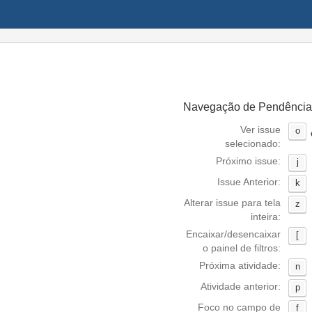
Navegação de Pendência
Ver issue
o
selecionado:
Próximo issue:
j
Issue Anterior:
k
Alterar issue para tela
z
inteira:
Encaixar/desencaixar
[
o painel de filtros:
Próxima atividade:
n
Atividade anterior:
p
Foco no campo de
f