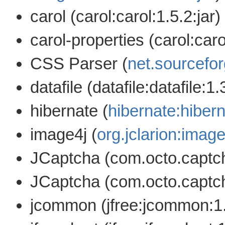
carol (carol:carol:1.5.2:jar)
carol-properties (carol:caro
CSS Parser (
net.sourcefor
datafile (datafile:datafile:1.
hibernate (
hibernate:hibern
image4j (
org.jclarion:image
JCaptcha (com.octo.captcha
JCaptcha (com.octo.captcha
jcommon (jfree:jcommon:1.