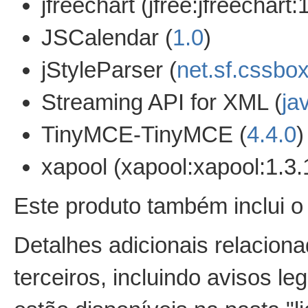
jfreechart (jfree:jfreechart:
JSCalendar (
1.0
)
jStyleParser (
net.sf.cssbox
Streaming API for XML (
ja
TinyMCE-TinyMCE (
4.4.0
)
xapool (xapool:xapool:1.3.1
Este produto também inclui o 
Detalhes adicionais relacion
terceiros, incluindo avisos le