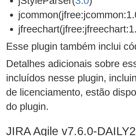
jStyleParser(
3.0
)
jcommon(jfree:jcommon:1.0
jfreechart(jfree:jfreechart:1
Esse plugin também inclui cód
Detalhes adicionais sobre ess
incluídos nesse plugin, inclui
de licenciamento, estão dispon
do plugin.
JIRA Agile v7.6.0-DAIL