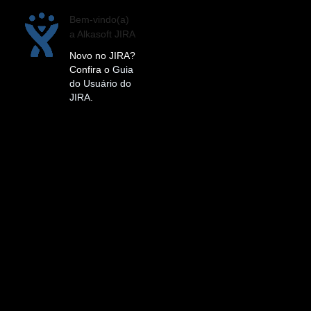
Bem-vindo(a)
a Alkasoft JIRA
Novo no JIRA?
Confira o
Guia
do Usuário do
JIRA
.